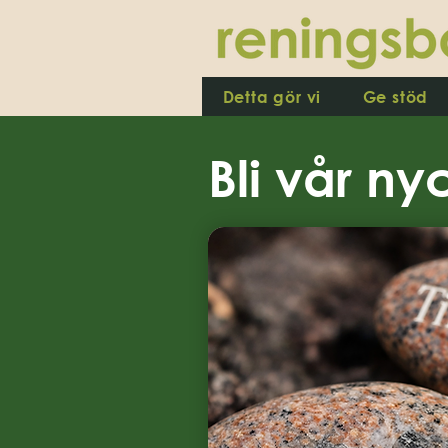
Detta gör vi
Ge stöd
Bli vår ny