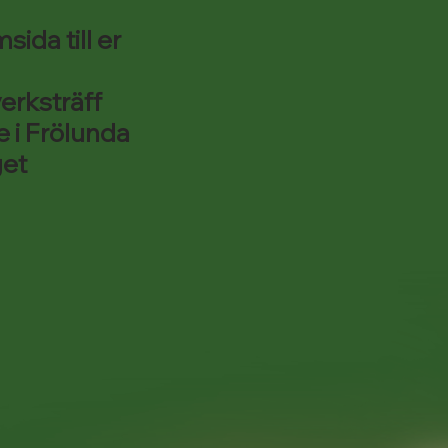
sida till er
verksträff
e i Frölunda
get