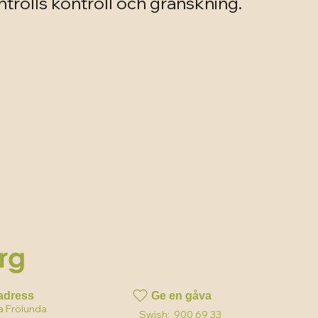
rolls kontroll och granskning.
 av dig till oss!
n och insamling
adress
Ge en gåva
a Frölunda
Swish: 900 69 33