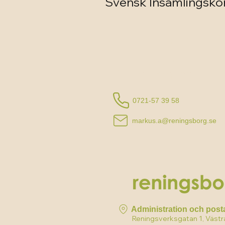
Svensk Insamlingskont
Vill du veta mer? hör
Markus Anderhell
Företagssamarbete
0721-57 39 58
markus.a@reningsborg.se
Administration och post
Reningsverksgatan 1, Västr