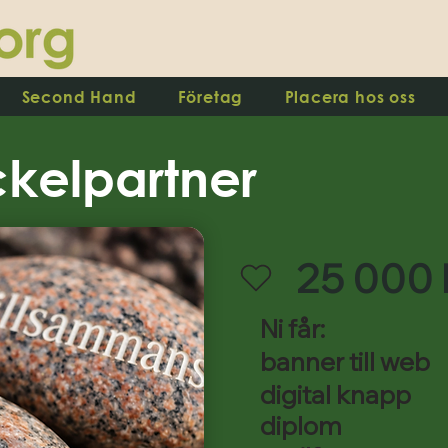
Second Hand
Företag
Placera hos oss
ckelpartner
25 000 
Ni får:
banner till web
digital knapp
diplom