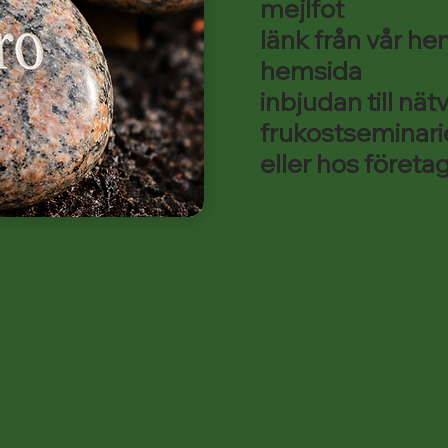
mejlfot
länk från vår hem
hemsida
inbjudan till nät
frukostseminari
eller hos företa