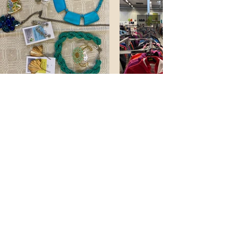
Administration och postadress
Reningsverksgatan 1, Västra
Frölunda
Box 343, 421 23 Västra Frölunda
Vill du skänka saker? Klicka här
031-47 30 00
info@reningsborg.se