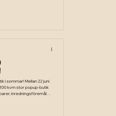
ing och verksamheter för
 mötts, vuxit och tagit nya
kraften i det som händer när
ärer, medarbetare och
mman kring ett gemensamt
å
!
ik i sommar! Mellan 22 juni
 100 kvm stor popup-butik
oarer, inredningsföremål
r på Drottninggatan 37 i
ingsborg Pop up hittar du
d personlighet. När du