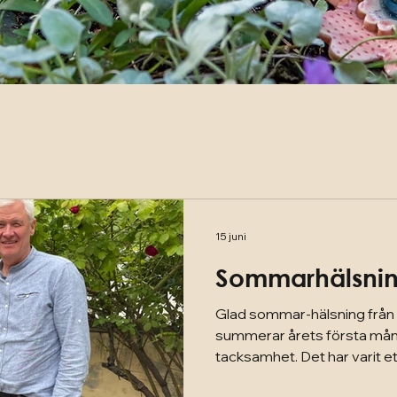
15 juni
Sommarhälsnin
Glad sommar-hälsning från v
summerar årets första mån
tacksamhet. Det har varit et
i Reningsborgs verksamhet.