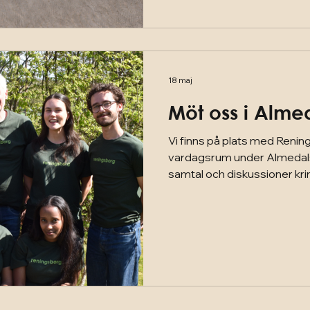
handlar gör du samtidigt skil
unga, för återbruk och för e
Öppettider: mån-fre 11-18 l
18 maj
Möt oss i Alme
Vi finns på plats med Renin
vardagsrum under Almedalsveckan. 
samtal och diskussioner krin
samhället idag. Kom och h
plats 116! Reningsborg har
näringslivet, socialtjänsten, s
behöver få fler att engagera
mer för att skapa framtidstr
chansen att delta både i pu
med oss