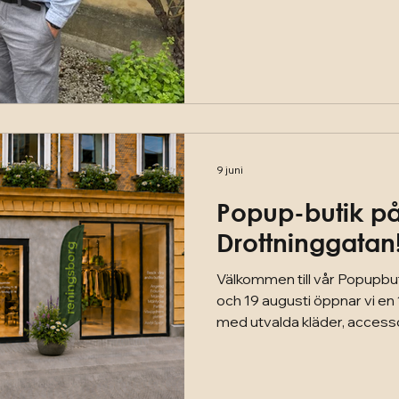
sociala företag, arbetsträn
barn och unga har människor
steg framåt. Vi har fått se 
människor, företag, volont
samarbetspartners går sa
mål
9 juni
Popup-butik p
Drottninggatan
Välkommen till vår Popupbut
och 19 augusti öppnar vi en
med utvalda kläder, access
och unika återbruksprodukte
centrala Göteborg! Hos Ren
utvalda plagg och prylar me