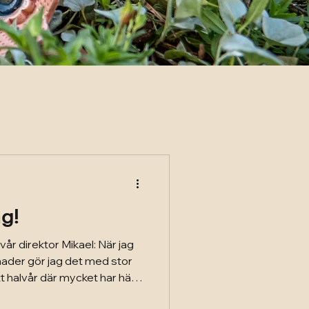
g!
år direktor Mikael: När jag
ader gör jag det med stor
t halvår där mycket har hänt
 I våra secondhandbutiker,