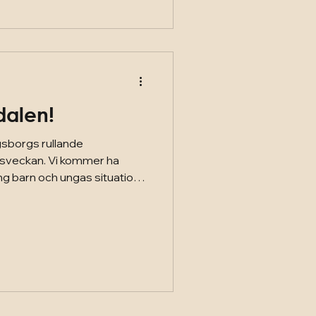
lnad lokalt - för barn och
tt Göteborg där fler får växa.
ör-sön 12-16
dalen!
gsborgs rullande
Vi kommer ha
g barn och ungas situation i
äng med oss på Skeppsbron
 en unik samverkan med
kola, polis och fritid. Men vi
 sig för att kunna göra ännu
o för barn och unga. Ta
blika och enskilda samtal