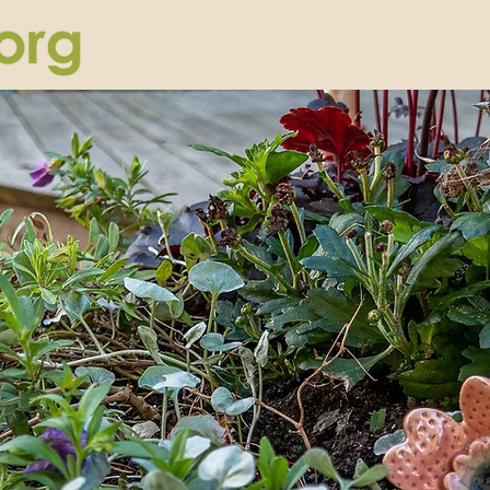
Second Hand
Företag
Placera hos oss