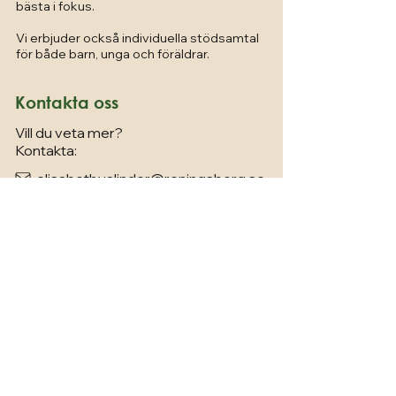
bästa i fokus.
Vi erbjuder också individuella stödsamtal
för både barn, unga och föräldrar.
Kontakta oss
Vill du veta mer?
Kontakta:
elisabeth.valinder@reningsborg.se
Administration och postadress
Reningsverksgatan 1, Västra
Frölunda
Box 343, 421 23 Västra Frölunda
Vill du skänka saker? Klicka här