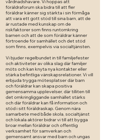
vårdnadshavare. Vi hoppas att
föräldraforum ska bidra till att fler
föräldrar känner sig stärkta i sin förmåga
att vara ett gott stöd till sina barn, att de
är rustade med kunskap om de
riskfaktorer som finns runtomkring
barnen och att de som föräldrar känner
förtroende för samhället och det stöd
som finns, exempelvis via socialtjänsten.
Vi bjuder regelbundet in till familjefester
och aktiviteter av olika slag där familjer
möts och kan knyta nya kontakter eller
stärka befintliga vänskapsrelationer. Vi vill
erbjuda trygga mötesplatser där barn
och föräldrar kan skapa positiva
gemensamma upplevelser, där tilliten till
det omkringliggande samhället stärks
och där föräldrar kan få information och
stöd i sitt föräldraskap. Genom nära
samarbete med både skola, socialtjänst
och lokala aktörer bidrar vi till att bygga
broar mellan föräldrar och offentlig
verksamhet för samverkan och
gemensamt ansvar med barn och ungas