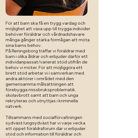
För att barn ska få en trygg vardag och
möjlighet att växa upp till trygga individer
behöver föräldrar och vårdnadshavare
många gånger stärka förmågan att möta
sina barns behov.
På Reningsborg träffar vi föräldrar med
barn i olika åldrar och erbjuder därför ett
individanpassat/varierat stöd utifrån de
behov vi möter. För att möjliggöra ett
brett stöd arbetar vi i samverkan med
andra aktörer i området med den
gemensamma målsättningen att
förebygga missbruksproblematik,
skolavbrott samt att barn och unga
rekryteras och utnyttjas i kriminella
nätverk.
Tillsammans med socialförvaltningen
sydväst/ungsydväst har vi varje vecka
ett öppet föräldraforum där vi erbjuder
stöd och information till föräldrar och