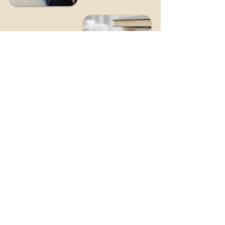
Framtidsspår
Vill du anlita oss?
En central del av vår satsning är att
förmedla vår unika kompetens inom
barnrätt till de befintliga aktörerna i
området. Genom att utbilda och
informera exempelvis skolor och sjukvård
om barnrättsperspektivet, hoppas vi
kunna skapa en ökad medvetenhet och
förståelse för barns rättigheter.
Kontakta oss