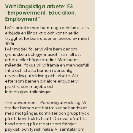
Vårt långsiktiga arbete: E3
”Empowerment, Education,
Employment”
I vårt arbete med barn, unga och familj vill vi
erbjuda en långsiktig och kontinuerlig
trygghet för barn under en period av minst
10 år.
I vår modell följer vi våra barn genom
grundskola och gymnasiet, fram till ett
arbete eller högre studier. Med barns
mående i fokus vill vi främja en meningsfull
fritid och stötta barnen i personlig
utveckling, utbildning och arbete. Allt
eftersom barnen blir äldre erbjuder vi
praktik, sommarjobb och
ledarskapsutbildningar.
• Empowerment - Personlig utveckling: Vi
stärker barnen att bättre kunna handskas
med motgångar, konflikter och grupptryck
på ett konstruktivt sätt. De övar på att ta
hand om sig på ett sätt som främjar
psykisk och fysisk hälsa. Vi samtalar om